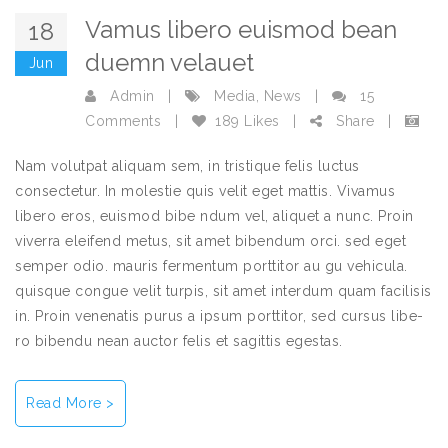
Vamus libero euismod bean
18
duemn velauet
Jun
Admin
|
Media
,
News
|
15
Comments
|
189 Likes
|
Share
|
Nam volutpat aliquam sem, in tristique felis luctus
consectetur. In molestie quis velit eget mattis. Vivamus
libero eros, euismod bibe ndum vel, aliquet a nunc. Proin
viverra eleifend metus, sit amet bibendum orci. sed eget
semper odio. mauris fermentum porttitor au gu vehicula.
quisque congue velit turpis, sit amet interdum quam facilisis
in. Proin venenatis purus a ipsum porttitor, sed cursus libe-
ro bibendu nean auctor felis et sagittis egestas.
Read More >