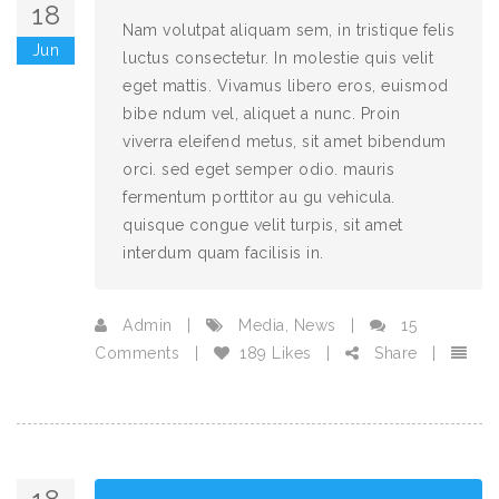
18
Nam volutpat aliquam sem, in tristique felis
Jun
luctus consectetur. In molestie quis velit
eget mattis. Vivamus libero eros, euismod
bibe ndum vel, aliquet a nunc. Proin
viverra eleifend metus, sit amet bibendum
orci. sed eget semper odio. mauris
fermentum porttitor au gu vehicula.
quisque congue velit turpis, sit amet
interdum quam facilisis in.
Admin
|
Media
,
News
|
15
Comments
|
189 Likes
|
Share
|