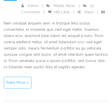
Admin
|
Media
,
News
|
15
Comments
|
189 Likes
|
Share
|
Nam volutpat aliquam sem, in tristique felis luctus
consectetur. In molestie quis velit eget mattis. Vivamus
libero eros, euismod bibe ndum vel, aliquet a nunc. Proin
viverra eleifend metus, sit amet bibendum orci. sed eget
semper odio. mauris fermentum porttitor au gu vehicula.
quisque congue velit turpis, sit amet interdum quam facilisis
in. Proin venenatis purus a ipsum porttitor, sed cursus libe-
ro bibendu nean auctor felis et sagittis egestas.
Read More >