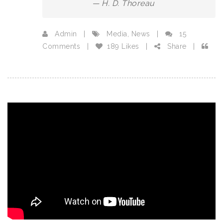
H. D. Thoreau
Admin
|
Media
,
News
|
15
Comments
|
189 Likes
|
Share
|