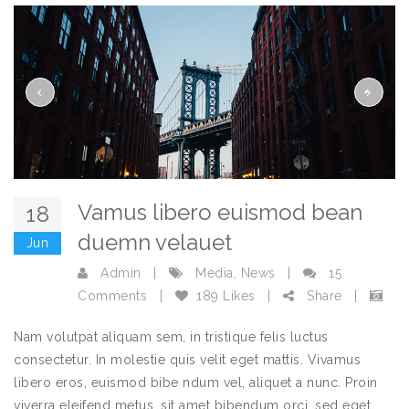
Vamus libero euismod bean
18
duemn velauet
Jun
Admin
|
Media
,
News
|
15
Comments
|
189 Likes
|
Share
|
Nam volutpat aliquam sem, in tristique felis luctus
consectetur. In molestie quis velit eget mattis. Vivamus
libero eros, euismod bibe ndum vel, aliquet a nunc. Proin
viverra eleifend metus, sit amet bibendum orci. sed eget