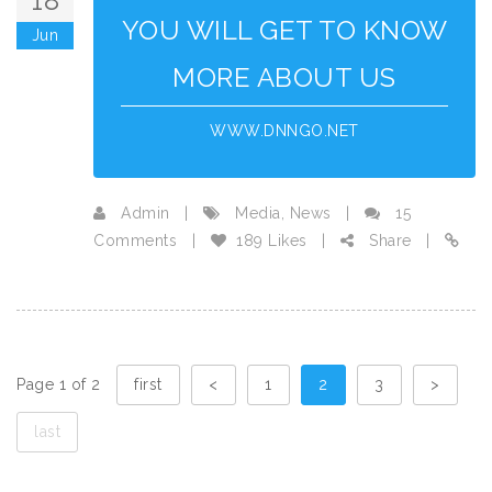
18
YOU WILL GET TO KNOW
Jun
MORE ABOUT US
WWW.DNNGO.NET
Admin
|
Media
,
News
|
15
Comments
|
189 Likes
|
Share
|
Page 1 of 2
first
<
1
2
3
>
last