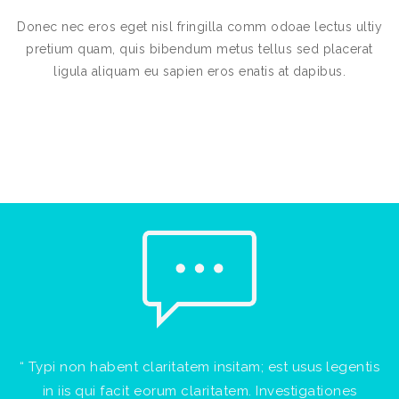
Donec nec eros eget nisl fringilla comm odoae lectus ultiy
pretium quam, quis bibendum metus tellus sed placerat
ligula aliquam eu sapien eros enatis at dapibus.
“ Typi non habent claritatem insitam; est usus legentis
in iis qui facit eorum claritatem. Investigationes