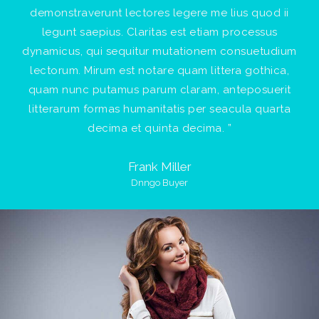
demonstraverunt lectores legere me lius quod ii
legunt saepius. Claritas est etiam processus
dynamicus, qui sequitur mutationem consuetudium
lectorum. Mirum est notare quam littera gothica,
quam nunc putamus parum claram, anteposuerit
litterarum formas humanitatis per seacula quarta
decima et quinta decima. ”
Frank Miller
Dnngo Buyer