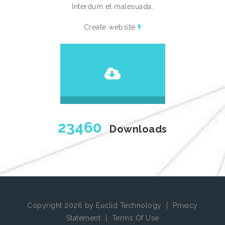
Interdum et malesuada.
Create website
23460
Downloads
Copyright 2026 by Euclid Technology
|
Privacy
Statement
|
Terms Of Use