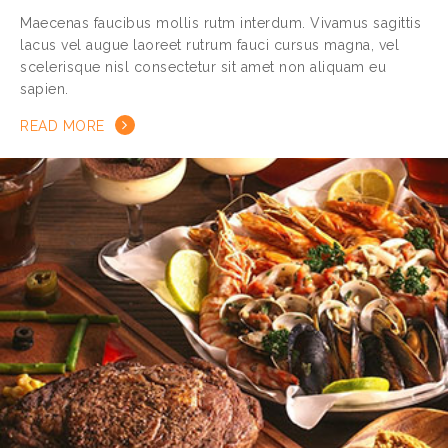
Maecenas faucibus mollis rutm interdum. Vivamus sagittis
lacus vel augue laoreet rutrum fauci cursus magna, vel
scelerisque nisl consectetur sit amet non aliquam eu
sapien.
READ MORE