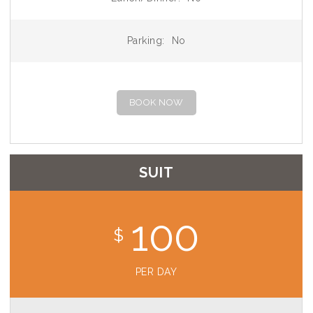
Parking:
No
BOOK NOW
SUIT
100
$
PER DAY