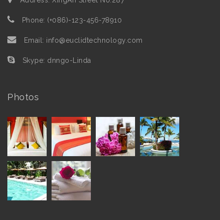
Address: XingAn Street No.287
Phone: (+086)-123-456-78910
Email: info@euclidtechnology.com
Skype: dnngo-Linda
Photos