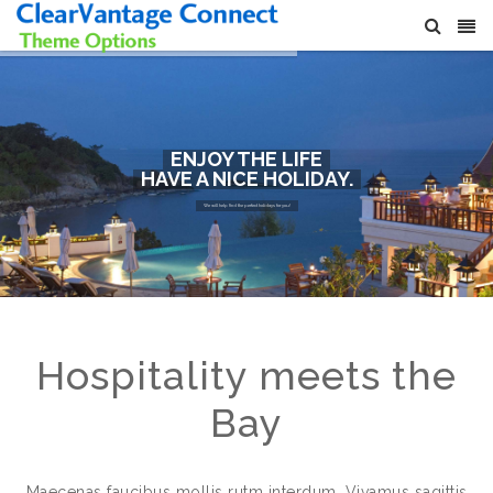
ENJOY THE LIFE
HAVE A NICE HOLIDAY.
We will help find the perfect holidays for you!
Hospitality meets the
Bay
Maecenas faucibus mollis rutm interdum. Vivamus sagittis