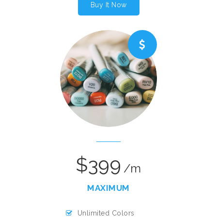
Buy It Now
$399
/m
MAXIMUM
Unlimited Colors