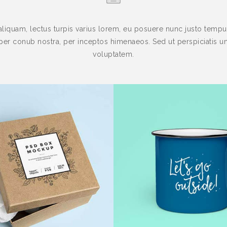
aliquam, lectus turpis varius lorem, eu posuere nunc justo tempus 
per conub nostra, per inceptos himenaeos. Sed ut perspiciatis un
voluptatem.
imited Colors
Unlimited Co
April 12th,2014
April 12th,2014