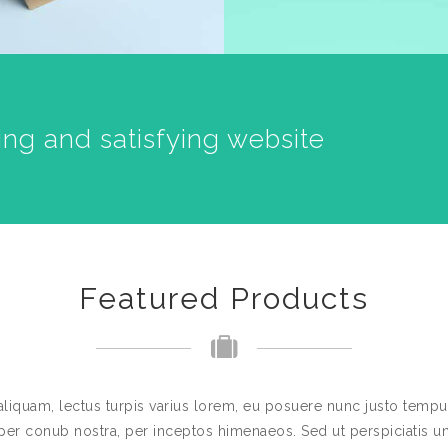
ing and satisfying website
Featured Products
aliquam, lectus turpis varius lorem, eu posuere nunc justo tempus 
per conub nostra, per inceptos himenaeos. Sed ut perspiciatis un