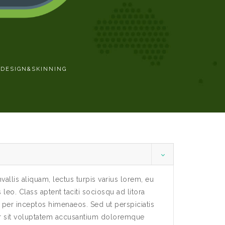
DESIGN&SKINNING
vallis aliquam, lectus turpis varius lorem, eu
eo. Class aptent taciti sociosqu ad litora
 per inceptos himenaeos. Sed ut perspiciatis
or sit voluptatem accusantium doloremque