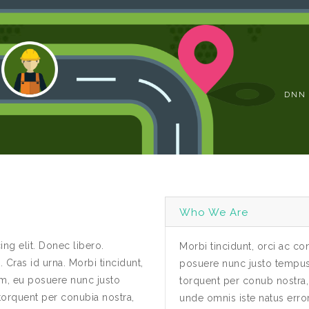
DNN 
Who We Are
ng elit. Donec libero.
Morbi tincidunt, orci ac con
ras id urna. Morbi tincidunt,
posuere nunc justo tempus l
rem, eu posuere nunc justo
torquent per conub nostra,
 torquent per conubia nostra,
unde omnis iste natus err