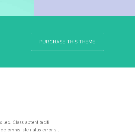
PURCHASE THIS THEME
leo. Class aptent taciti
de omnis iste natus error sit