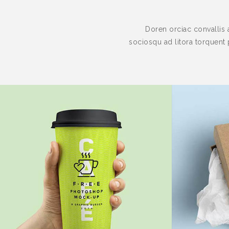
Doren orciac convallis 
sociosqu ad litora torquent 
Unlimited Colors
Unl
April 12th,2014