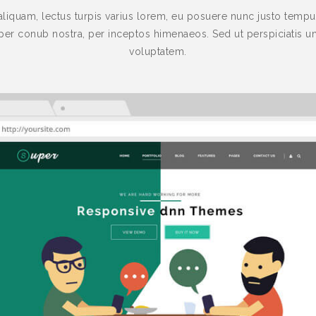
aliquam, lectus turpis varius lorem, eu posuere nunc justo tempus 
per conub nostra, per inceptos himenaeos. Sed ut perspiciatis un
voluptatem.