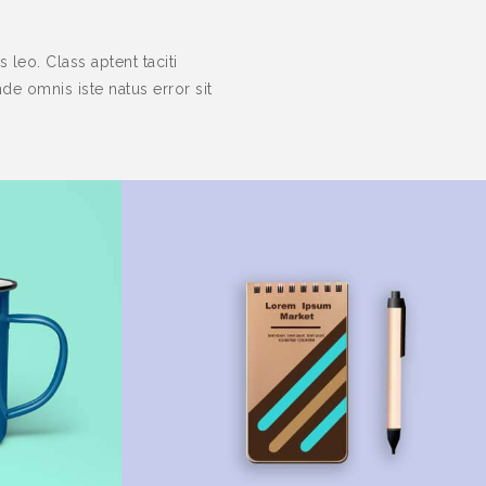
leo. Class aptent taciti
de omnis iste natus error sit
lors
Unlimited Colors
April 12th,2014