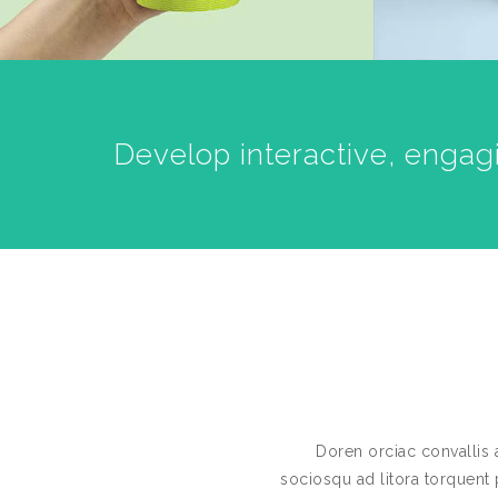
Develop interactive, engag
Doren orciac convallis 
sociosqu ad litora torquent 