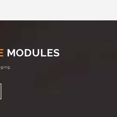
E
MODULES
aging.