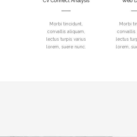
CV Connect Analysis
Web D
Morbi tincidunt,
Morbi ti
convallis aliquam,
convallis
lectus turpis varius
lectus tur
lorem, suere nunc.
lorem, su