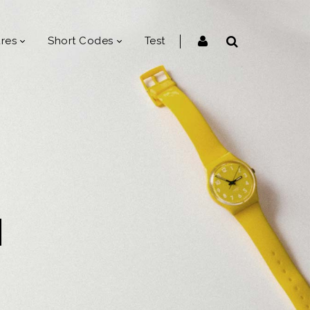
res
Short Codes
Test
N