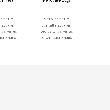
am Test
Renovate Bugs
incidunt,
Morbi tincidunt,
s aliquam,
convallis aliquam,
rpis varius
lectus turpis varius
uere nunc.
lorem, suere nunc.