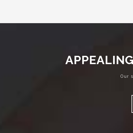
APPEALING
Our s