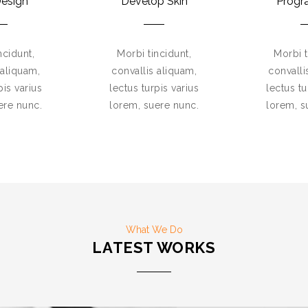
esign
Develop Skin
Progr
ncidunt,
Morbi tincidunt,
Morbi t
 aliquam,
convallis aliquam,
convalli
pis varius
lectus turpis varius
lectus tu
ere nunc.
lorem, suere nunc.
lorem, s
What We Do
LATEST WORKS